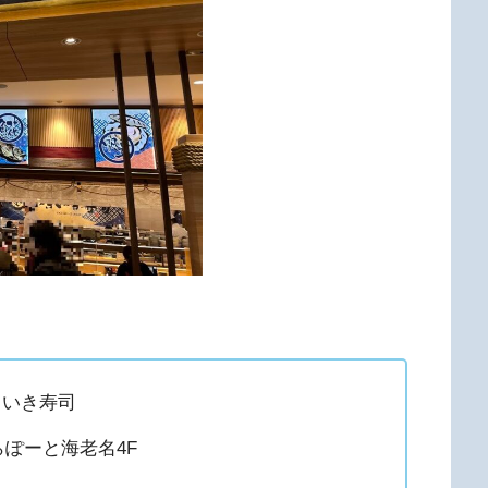
きいき寿司
らぽーと海老名4F