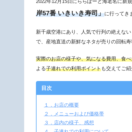
2022年12月15日にららぽーと海老名に
岸57番 いきいき寿司」
に行ってき
新千歳空港にあり、人気で行列の絶えない
で、産地直送の新鮮なネタが売りの回転寿
実際のお店の様子や、気になる費用、食べ
よる
子連れでの利用ポイント
も交えてご紹
目次
１．お店の概要
２．メニューおよび価格帯
３．店内の様子、感想
４．子連れでの利用について