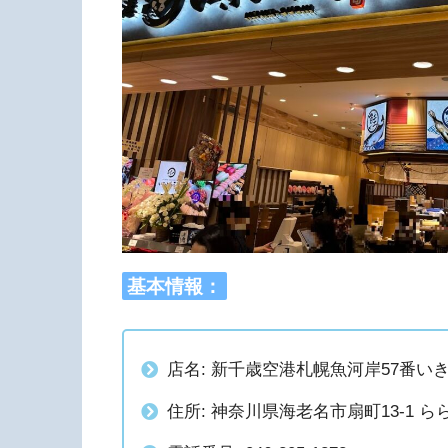
基本情報：
店名: 新千歳空港札幌魚河岸57番い
住所: 神奈川県海老名市扇町13-1 ら