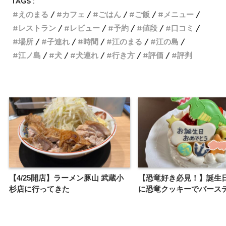
TAGS :
えのまる
カフェ
ごはん
ご飯
メニュー
レストラン
レビュー
予約
値段
口コミ
場所
子連れ
時間
江のまる
江の島
江ノ島
犬
犬連れ
行き方
評価
評判
【4/25開店】ラーメン豚山 武蔵小
【恐竜好き必見！】誕生
杉店に行ってきた
に恐竜クッキーでバース