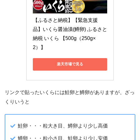
【ふるさと納税】【緊急支援
品】いくら醤油漬(鱒卵) ふるさと
納税 いくら 【500g（250g×
2）】
楽天市場で見る
リンクで貼ったいくらには鮭卵と鱒卵がありますが、ざっ
くりいうと
鮭卵・・・粒大き目、鱒卵より少し高価
鱒卵・・・粒小さ目、鮭卵より少し安価