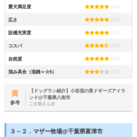
(5.0)
愛犬満足度
(5.0)
広さ
(5.0)
設備充実度
(4.5)
コスパ
(5.0)
自然度
(3.0)
混み具合（混雑＝☆5）
【ドッグラン紹介】小谷流の里ドギーズアイラ
ンド@千葉県八街市
参考
ごま柴さんぽ
３－２．マザー牧場@千葉県富津市