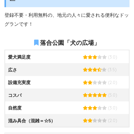
登録不要・利用無料の、地元の人々に愛される便利なドッ
グランです！
落合公園「犬の広場」
(3.0)
愛犬満足度
(3.5)
広さ
(2.0)
設備充実度
(5.0)
コスパ
(3.0)
自然度
(2.0)
混み具合（混雑＝☆5）